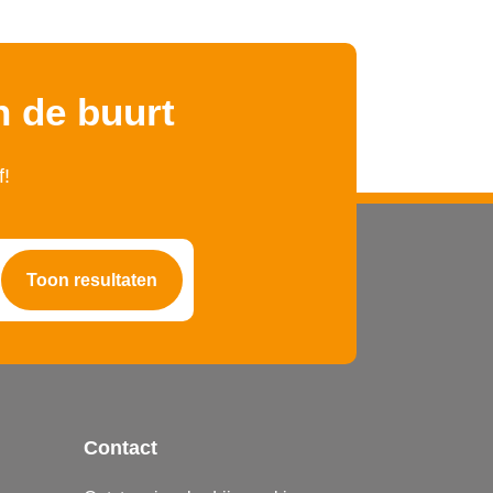
n de buurt
f!
Contact