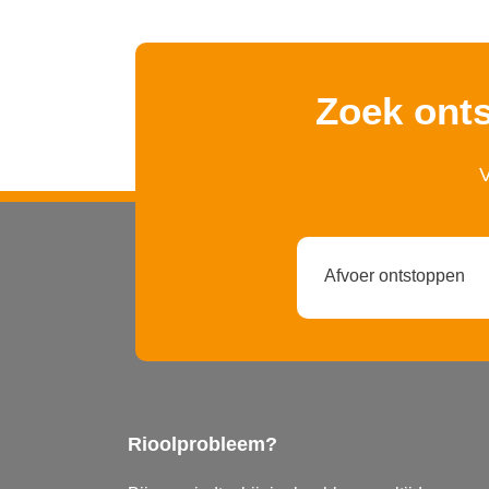
Zoek onts
V
Soort
dienst
Rioolprobleem?