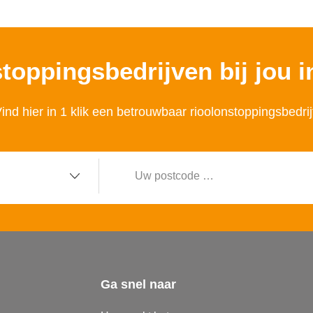
toppingsbedrijven bij jou i
ind hier in 1 klik een betrouwbaar rioolonstoppingsbedrij
Uw
postcode
…
Ga snel naar